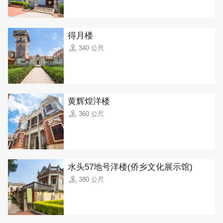
得月楼
340 公尺
黄辉煌洋楼
360 公尺
水头57地号洋楼(侨乡文化展示馆)
380 公尺