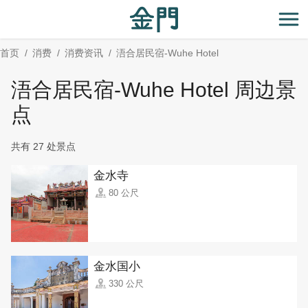
:::
跳
到
开
主
首页
消费
消费资讯
浯合居民宿-Wuhe Hotel
要
内
浯合居民宿-Wuhe Hotel 周边景
容
区
点
块
共有 27 处景点
金水寺
80 公尺
金水国小
330 公尺