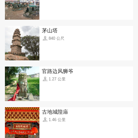
茅山塔
840 公尺
官路边风狮爷
1.27 公里
古地城隍庙
1.46 公里