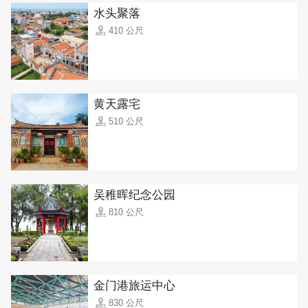
水头聚落
410 公尺
黄天露宅
510 公尺
吴稚晖纪念公园
810 公尺
金门港旅运中心
830 公尺