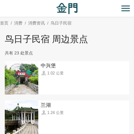
:::
跳
到
开
主
首页
消费
消费资讯
鸟日子民宿
要
内
鸟日子民宿 周边景点
容
区
共有 23 处景点
块
中兴堡
1.02 公里
兰湖
1.24 公里