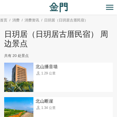
:::
跳
到
开
主
首页
消费
消费资讯
日玥居（日玥居古厝民宿）
要
内
日玥居（日玥居古厝民宿） 周
容
区
边景点
块
共有 20 处景点
北山播音墙
1.29 公里
北山断崖
1.34 公里