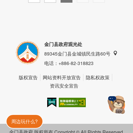
金门县政府观光处
89345金门县金城镇民生路60号
电话
：+886-82-318823
版权宣告
网站资料开放宣告
隐私权政策
资讯安全宣告
我的e政府
无障碍AA
金門旅遊神
周边玩什么?
金门县政府 版权所有 Copyright © All Rights Reserved.