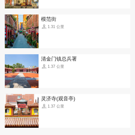
模范街
1.31 公里
清金门镇总兵署
1.37 公里
灵济寺(观音亭)
1.37 公里