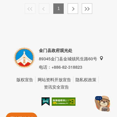
1
金门县政府观光处
89345金门县金城镇民生路60号
电话
：+886-82-318823
版权宣告
网站资料开放宣告
隐私权政策
资讯安全宣告
我的e政府
无障碍AA
金門旅遊神