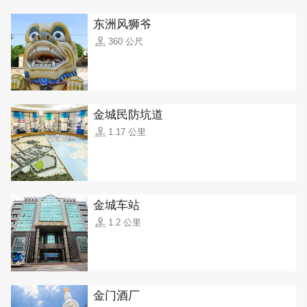
东洲风狮爷
360 公尺
金城民防坑道
1.17 公里
金城车站
1.2 公里
金门酒厂