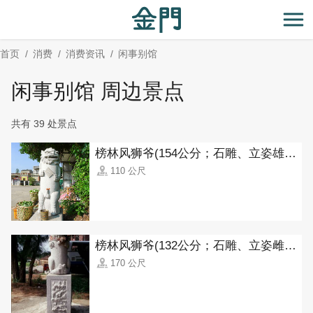
:::
跳
到
开
主
首页
消费
消费资讯
闲事别馆
要
内
闲事别馆 周边景点
容
区
共有 39 处景点
块
榜林风狮爷(154公分；石雕、立姿雄狮)
110 公尺
榜林风狮爷(132公分；石雕、立姿雌狮)
170 公尺