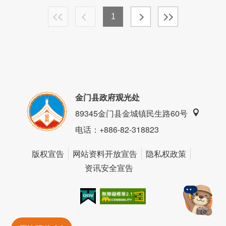
1
金门县政府观光处
89345金门县金城镇民生路60号
电话
：+886-82-318823
版权宣告
网站资料开放宣告
隐私权政策
资讯安全宣告
我的e政府
无障碍AA
金門旅遊神