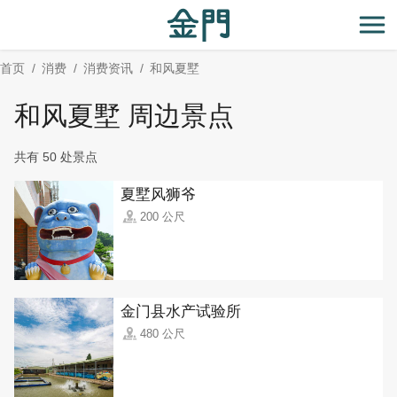
:::
跳
到
开
主
首页
消费
消费资讯
和风夏墅
要
内
和风夏墅 周边景点
容
区
共有 50 处景点
块
夏墅风狮爷
200 公尺
金门县水产试验所
480 公尺