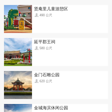
贤庵里儿童游憩区
490 公尺
延平郡王祠
580 公尺
金门石雕公园
620 公尺
金城海滨休闲公园