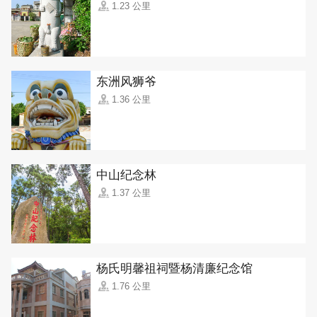
1.23 公里
东洲风狮爷
1.36 公里
中山纪念林
1.37 公里
杨氏明馨祖祠暨杨清廉纪念馆
1.76 公里