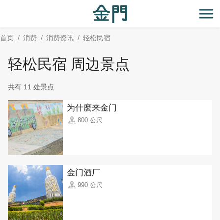
:::
跳
到
开
主
首页
消费
消费资讯
轻松民宿
要
内
轻松民宿 周边景点
容
区
共有 11 处景点
块
为什麽来金门
800 公尺
金门酒厂
990 公尺