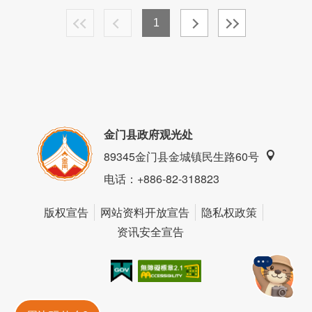
1
金门县政府观光处
89345金门县金城镇民生路60号
电话
：+886-82-318823
版权宣告
网站资料开放宣告
隐私权政策
资讯安全宣告
我的e政府
无障碍AA
金門旅遊神