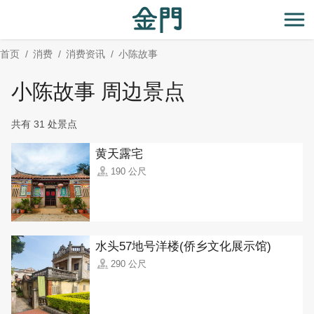
:::
跳
到
开
主
首页
消费
消费资讯
小陈故事
要
内
小陈故事 周边景点
容
区
共有 31 处景点
块
黄天露宅
190 公尺
水头57地号洋楼(侨乡文化展示馆)
290 公尺