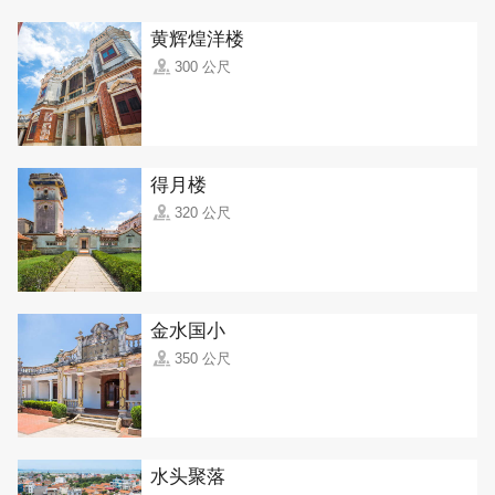
黄辉煌洋楼
300 公尺
得月楼
320 公尺
金水国小
350 公尺
水头聚落