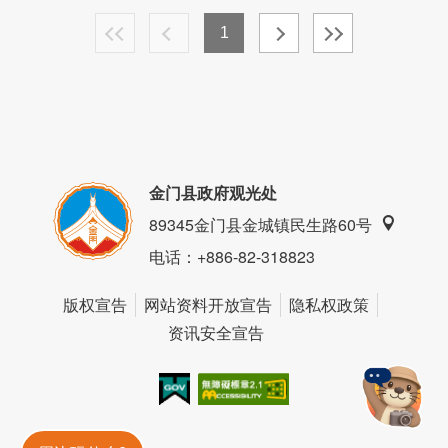
1
金门县政府观光处
89345金门县金城镇民生路60号
电话
：+886-82-318823
版权宣告
网站资料开放宣告
隐私权政策
资讯安全宣告
我的e政府
无障碍AA
金門旅遊神