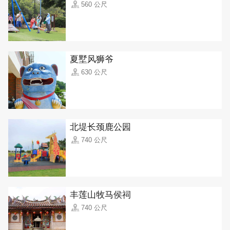
560 公尺
夏墅风狮爷
630 公尺
北堤长颈鹿公园
740 公尺
丰莲山牧马侯祠
740 公尺