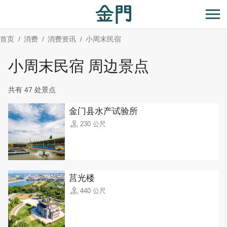
:::
跳
到
开
主
首页
消费
消费资讯
小周末民宿
要
内
小周末民宿 周边景点
容
区
共有 47 处景点
块
金门县水产试验所
230 公尺
莒光楼
440 公尺