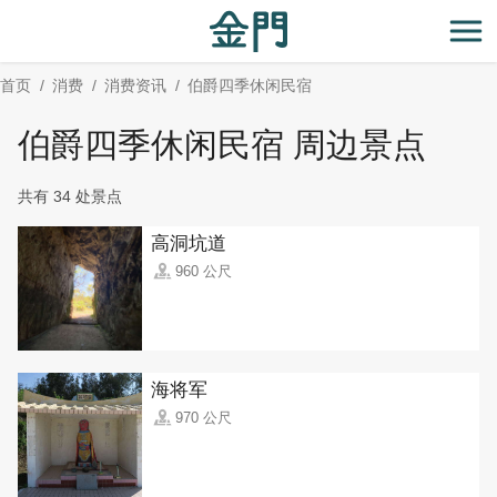
:::
跳
到
开
主
首页
消费
消费资讯
伯爵四季休闲民宿
要
内
伯爵四季休闲民宿 周边景点
容
区
共有 34 处景点
块
高洞坑道
960 公尺
海将军
970 公尺