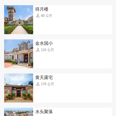
得月楼
40 公尺
金水国小
110 公尺
黄天露宅
170 公尺
水头聚落