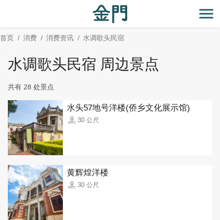
:::
跳
到
开
主
首页
消费
消费资讯
水调歌头民宿
要
内
水调歌头民宿 周边景点
容
区
共有 28 处景点
块
水头57地号洋楼(侨乡文化展示馆)
30 公尺
黄辉煌洋楼
30 公尺