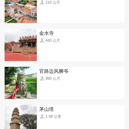
210 公尺
金水寺
440 公尺
官路边风狮爷
990 公尺
茅山塔
1.08 公里