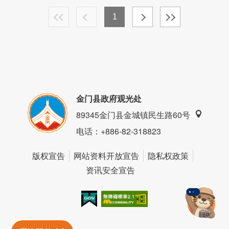
1
金门县政府观光处
89345金门县金城镇民生路60号
电话
：+886-82-318823
版权宣告
网站资料开放宣告
隐私权政策
资讯安全宣告
我的e政府
无障碍AA
金門旅遊神