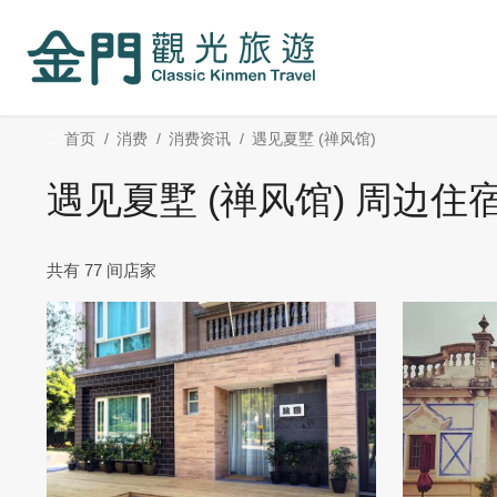
:::
跳
到
主
要
内
:::
首页
消费
消费资讯
遇见夏墅 (禅风馆)
容
区
遇见夏墅 (禅风馆) 周边住
块
共有 77 间店家