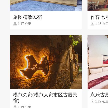
旅图精致民宿
作客七
1.17 公里
1.18 公
模范の家(模范人家市区古厝民
永乐古
宿)
1.22 公
1.19 公里