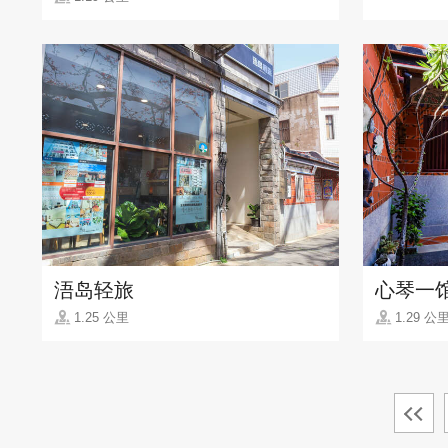
浯岛轻旅
心琴一
1.25 公里
1.29 公