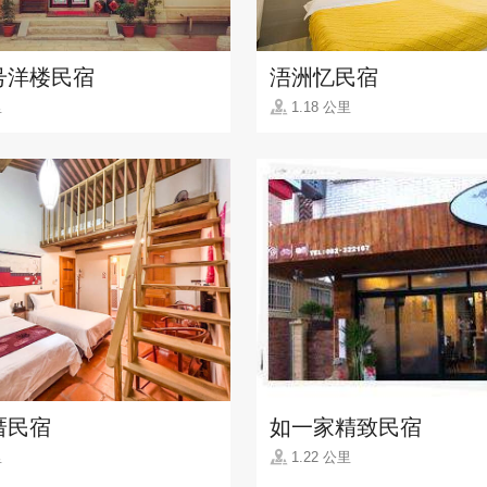
号洋楼民宿
浯洲忆民宿
里
1.18 公里
厝民宿
如一家精致民宿
里
1.22 公里