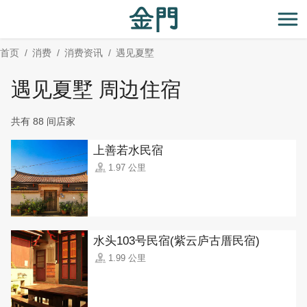
:::
跳
到
开
主
首页
消费
消费资讯
遇见夏墅
要
内
遇见夏墅 周边住宿
容
区
共有 88 间店家
块
上善若水民宿
1.97 公里
水头103号民宿(紫云庐古厝民宿)
1.99 公里