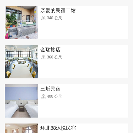
亲爱的民宿二馆
340 公尺
金瑞旅店
360 公尺
三坵民宿
400 公尺
环北88沐悦民宿