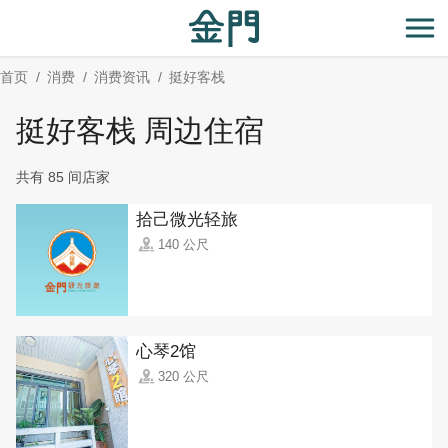
:::
跳
到
开
主
首页
消费
消费资讯
挺好客栈
要
内
挺好客栈 周边住宿
容
区
共有 85 间店家
块
拾己微光轻旅
140 公尺
心琴2馆
320 公尺