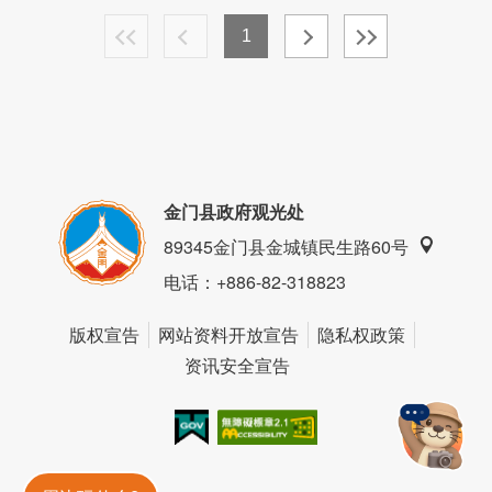
1
金门县政府观光处
89345金门县金城镇民生路60号
电话
：+886-82-318823
版权宣告
网站资料开放宣告
隐私权政策
资讯安全宣告
我的e政府
无障碍AA
金門旅遊神