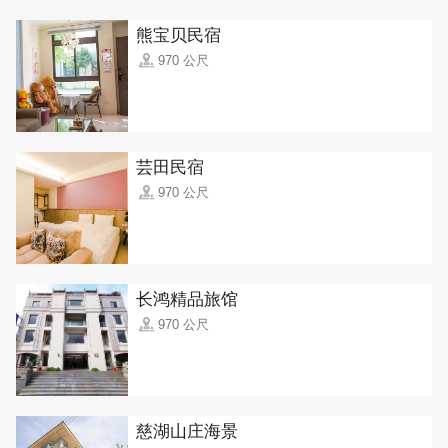
熊宝贝民宿
970 公尺
芸田民宿
970 公尺
长鸿精品旅馆
970 公尺
慈湖山庄海景