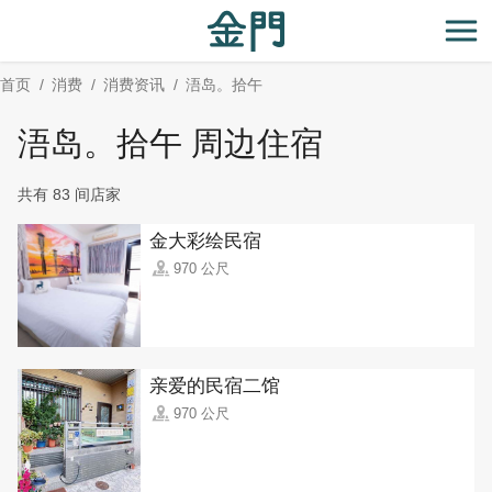
:::
跳
到
开
主
首页
消费
消费资讯
浯岛。拾午
要
内
浯岛。拾午 周边住宿
容
区
共有 83 间店家
块
金大彩绘民宿
970 公尺
亲爱的民宿二馆
970 公尺