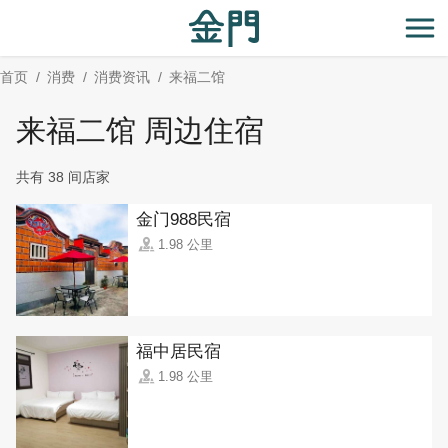
:::
跳
到
开
主
首页
消费
消费资讯
来福二馆
要
内
来福二馆 周边住宿
容
区
共有 38 间店家
块
金门988民宿
1.98 公里
福中居民宿
1.98 公里