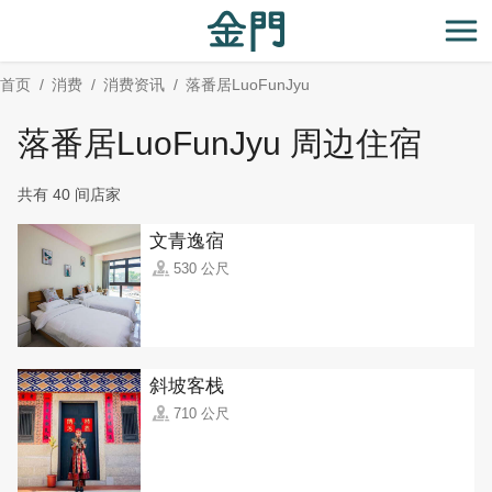
:::
跳
到
开
主
首页
消费
消费资讯
落番居LuoFunJyu
要
内
落番居LuoFunJyu 周边住宿
容
区
共有 40 间店家
块
文青逸宿
530 公尺
斜坡客栈
710 公尺