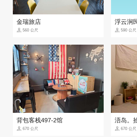
金瑞旅店
浮云涧
560 公尺
590 公尺
背包客栈497-2馆
浯岛。
670 公尺
670 公尺