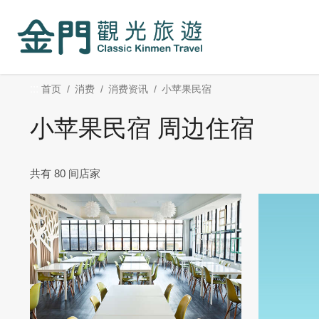
:::
跳
到
主
要
内
:::
首页
消费
消费资讯
小苹果民宿
容
区
小苹果民宿 周边住宿
块
共有 80 间店家