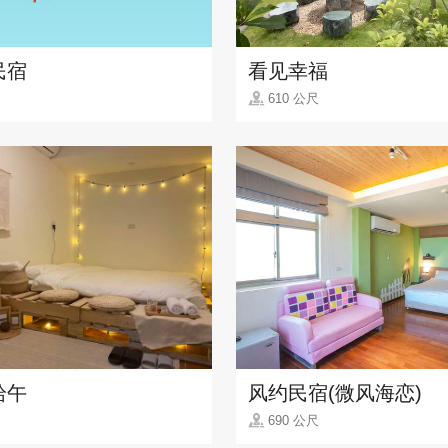
民宿
看见幸福
610 公尺
拾午
风约民宿(微风海恋)
690 公尺