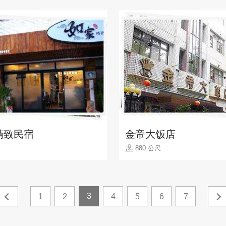
精致民宿
金帝大饭店
880 公尺
3
1
2
4
5
6
7