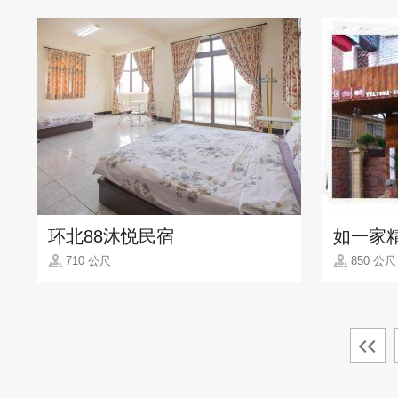
环北88沐悦民宿
如一家
710 公尺
850 公尺