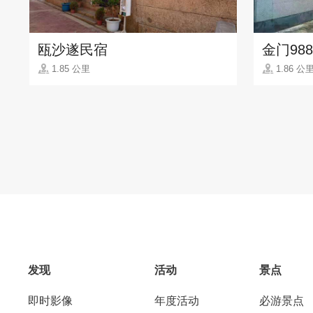
瓯沙遂民宿
金门98
1.85 公里
1.86 公
发现
活动
景点
即时影像
年度活动
必游景点