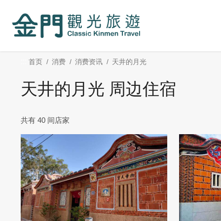
:::
跳
到
主
要
内
:::
首页
消费
消费资讯
天井的月光
容
区
天井的月光 周边住宿
块
共有 40 间店家