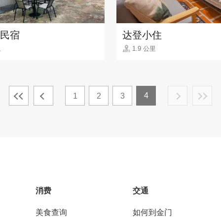
8民宿
达登小住
里
1.9 公里
4
1
2
3
消费
交通
美食查询
如何到金门