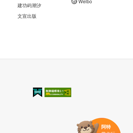
Weibo
建功屿潮汐
文宣出版
我的e政府
无障碍AA
阿特