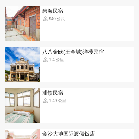
碧海民宿
940 公尺
八八金欧(王金城)洋楼民宿
1.4 公里
浦钦民宿
1.49 公里
金沙大地国际渡假饭店