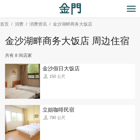
:::
跳
到
开
主
首页
消费
消费资讯
金沙湖畔商务大饭店
要
内
金沙湖畔商务大饭店 周边住宿
容
区
共有 8 间店家
块
金沙假日大饭店
150 公尺
立姐咖啡民宿
790 公尺