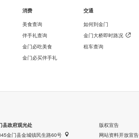
消费
交通
美食查询
如何到金门
整体大地色系的家具搭配，营造出温馨感，大厅还有张
伴手礼查询
金门大桥即时路况
摄网美照的好点位！
金门必吃美食
租车查询
金门必买伴手礼
门县政府观光处
版权宣告
9345金门县金城镇民生路60号
网站资料开放宣告