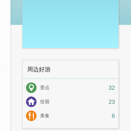
周边好游
32
景点
23
住宿
6
美食