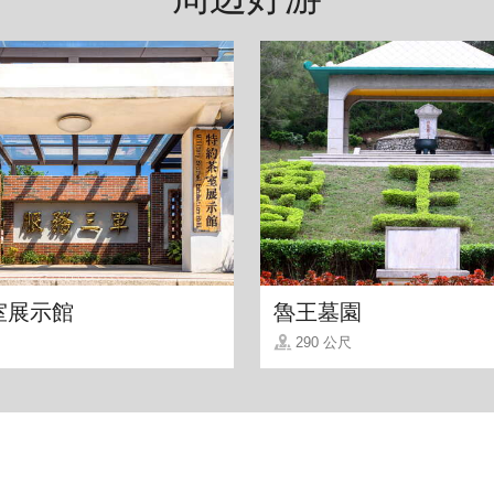
室展示館
魯王墓園
290 公尺