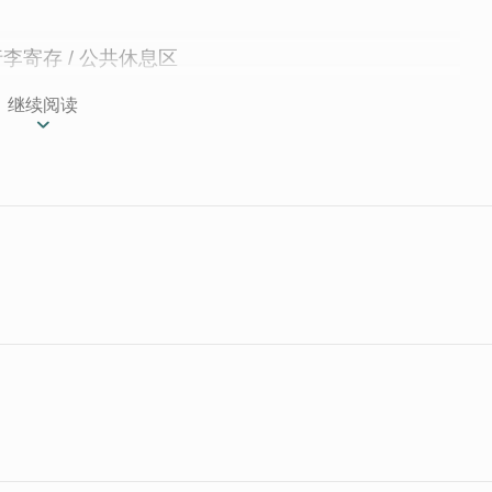
 行李寄存 / 公共休息区
继续阅读
是一栋典雅的闽南传统建筑。民宿的设计风格主要以日
边环境清幽静谧，让人能够远离尘嚣，享受片刻的宁
地理位置优越，非常便利。