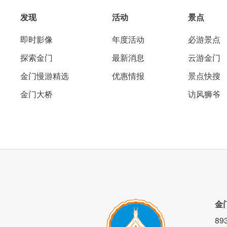
发现
活动
景点
即时影像
年度活动
必游景点
从颜色的搭配就能看的出来选品很用心，
探索金门
最新消息
云游金门
舒适沙发，适合在此惬意的读书，也是拍
金门慢游精选
优惠情报
景点快搜
金门大桥
访风狮爷
金
8