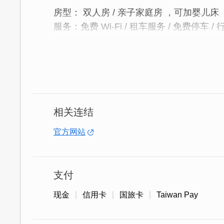
房型： 双人房 / 亲子家庭房 ，可加婴儿床
服务：免费 Wi-Fi / 租车服务 / 免费停车 /
│日系风古厝民宿，亲子民宿│
而雨民宿坐落於风景如画的小径聚落内，
系为主，融合了现代舒适与传统美感。周
静。距离金城市区及机场均不会太遥远，
相关连结
官方网站
支付
现金
信用卡
国旅卡
Taiwan Pay