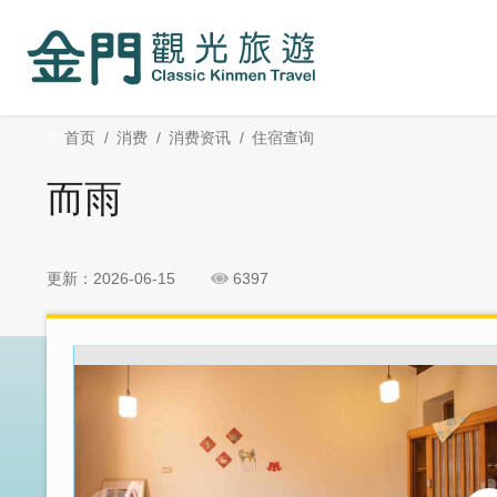
:::
跳
跳
到
过
主
社
要
群
内
分
:::
首页
消费
消费资讯
住宿查询
容
享
区
而雨
块
更新：2026-06-15
6397