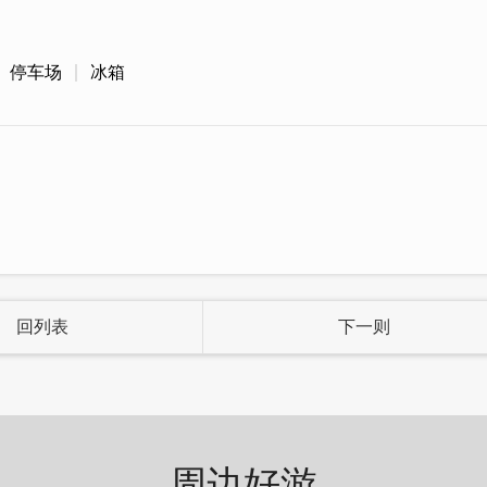
停车场
冰箱
回列表
下一则
，搭配古厝的建筑及周边环境的静谧氛围，彷佛置身在
周边好游