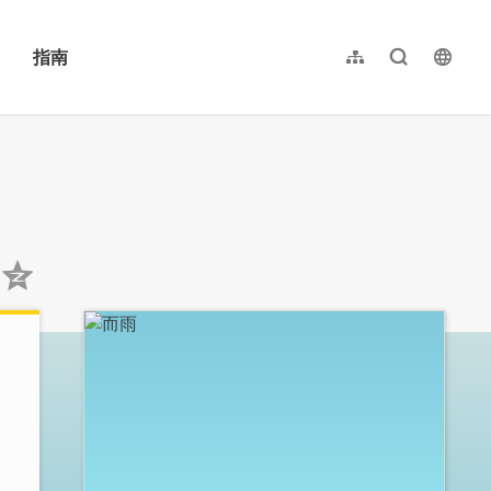
指南
网站导览
全文检索
langu
繁體中文
English
日本語
한국어
:::