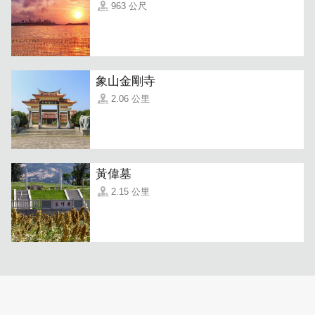
963 公尺
室内空间分为两层楼，每层皆为一房一厅一卫的格局。设计
象山金剛寺
灵感来自「老上海」风格，大量使用实木家俱与沉稳色调营
2.06 公里
造出怀旧又雅致的氛围，搭配欧洲古典油画与青花瓷摆设，
处处体现主人的品味与细节讲究。曾历经战火的屋体，也保
留当年留下的「枪口孔」，如今已巧妙转化为摆设平台与实
用收纳，让历史与当下静静交会於日常之中。
黃偉墓
2.15 公里