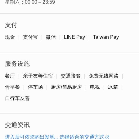
星期六：00:00 – 23:59
支付
现金
支付宝
微信
LINE Pay
Taiwan Pay
服务设施
建筑本体是典型的「五脚基洋楼」，整体墙身结构以下缘花
餐厅
亲子友善住宿
交通接驳
免费无线网路
岗岩石板条砌成，上方以斗砌砖墙，屋身构造为下缘斗砌砖
含早餐
停车场
厨房/简易厨房
电视
冰箱
墙，上缘抹灰，搭配硬山搁檩的屋身构造，既有美感也兼顾
实用。屋外有前回廊，屋里墙面则保留了完整的交趾陶装饰
自行车友善
和古典对联，从窗框到门檐，每一处细节都蕴含百年前的工
艺智慧与生活美学。
交通资讯
进入后可依您的出发地，选择适合的交通方式