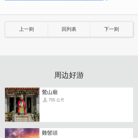
上一则
回列表
下一则
周边好游
鶯山廟
755 公尺
雞髻頭