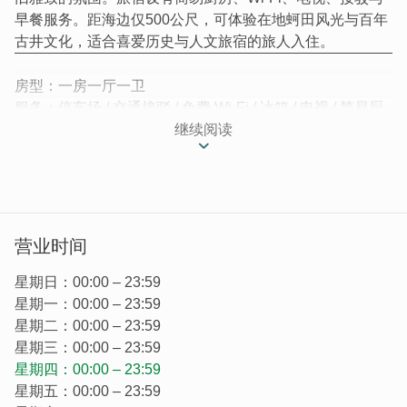
早餐服务。距海边仅500公尺，可体验在地蚵田风光与百年
古井文化，适合喜爱历史与人文旅宿的旅人入住。
房型：一房一厅一卫
服务：停车场 / 交通接驳 / 免费 Wi-Fi / 冰箱 / 电视 / 简易厨
房 / 早餐
继续阅读
隐身在金门金沙镇浦边的「小筑佳趣」，是一栋百年闽南洋
楼，建於 1920 年，由何敬严先生返乡时兴建。他早年在南
洋吕宋（现在的菲律宾）经营橡胶园致富，回到家乡後亲手
打造这座融合闽式与洋楼风格的建筑。如今，这栋洋楼经过
营业时间
细致修缮，已被金门县政府文化局授牌为历史建筑。小筑佳
趣不仅重现了昔日风华，更转身成为一处「住进历史」的旅
星期日：00:00 – 23:59
宿空间。
星期一：00:00 – 23:59
星期二：00:00 – 23:59
星期三：00:00 – 23:59
星期四：00:00 – 23:59
星期五：00:00 – 23:59