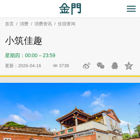
:::
跳
跳
到
过
开
主
社
首页
消费
消费资讯
住宿查询
要
群
内
分
小筑佳趣
容
享
区
星期四：00:00 – 23:59
块
更新：2026-04-16
3738