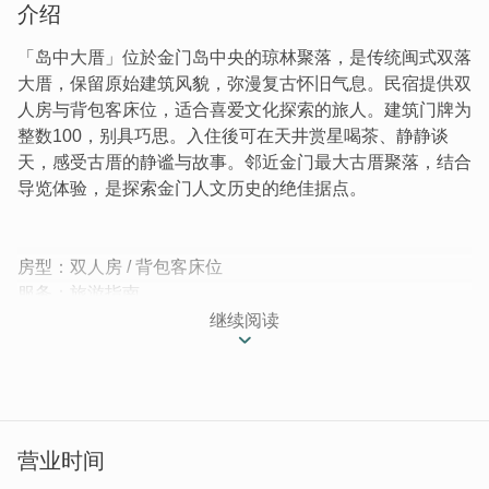
介绍
「岛中大厝」位於金门岛中央的琼林聚落，是传统闽式双落
大厝，保留原始建筑风貌，弥漫复古怀旧气息。民宿提供双
人房与背包客床位，适合喜爱文化探索的旅人。建筑门牌为
整数100，别具巧思。入住後可在天井赏星喝茶、静静谈
天，感受古厝的静谧与故事。邻近金门最大古厝聚落，结合
导览体验，是探索金门人文历史的绝佳据点。
房型：双人房 / 背包客床位
服务：旅游指南
继续阅读
岛中大厝位於金门岛中央-琼林，提供旅客住宿，是闽式传
统的双落大厝，故得其名。
营业时间