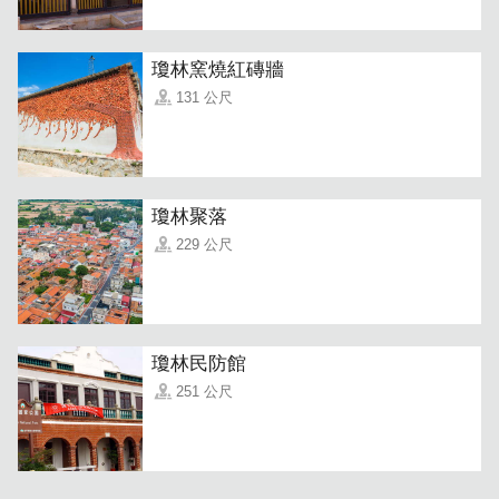
瓊林窯燒紅磚牆
131 公尺
瓊林聚落
文化是传承，是记忆，是无可取代的宝藏，「我喜欢这种旧
229 公尺
旧的感觉」民宿主人说。透过这些历史的痕迹，可以窥探从
前的光景，恍若游走在时间的边缘。
瓊林民防館
251 公尺