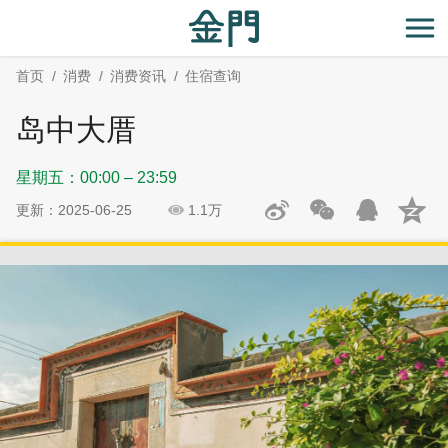
:::
跳
跳
到
过
开
主
社
首页
消费
消费资讯
住宿查询
要
群
内
分
岛中大厝
容
享
区
星期五：00:00 – 23:59
块
更新：2025-06-25
1.1万