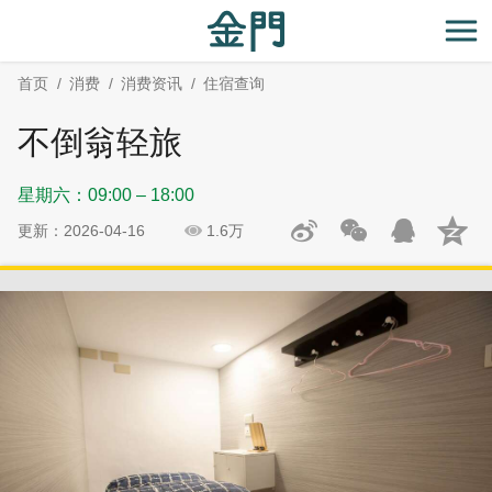
:::
跳
跳
到
过
开
主
社
首页
消费
消费资讯
住宿查询
要
群
内
分
不倒翁轻旅
容
享
区
星期六：09:00 – 18:00
块
更新：2026-04-16
1.6万