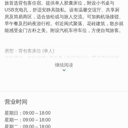
旅首选背包客住宿。提供单人胶囊床位，附设小书桌与
USB充电孔，舒适安静具隐私。设有温馨交谊厅、共享厨
房及简易商区，适合放松或与旅人交流。可加购机场接驳、
早午餐及烈屿夜游行程。邻近闽式聚落、花砖建筑，散步就
能感受金门古朴之美。附设汽机车停车位，方便自驾旅客。
房型：背包客床位 (单人)
加购项目：机场接驳 / 早午餐 / 夜游烈屿乡 (费用需洽民宿
业者)
继续阅读
│享受金门独旅 x 最靠近机场的背包客旅宿│
位於机场旁的昔果山聚落中，有绝佳地理位置的「不倒翁轻
旅」提供单人胶囊房型，欢迎旅游或洽公的旅客入住。民宿
主人用心打理公共空间，为得是让旅人能以平价的房费，享
营业时间
受质感体验，给你难忘的旅程。
星期日：09:00 – 18:00
星期一：09:00 – 18:00
星期二：09:00 – 18:00