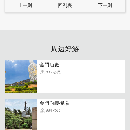
上一则
回列表
下一则
周边好游
金門酒廠
厅堂外侧是大片精美花砖，配上喜气红对联很有古朴感。喜
835 公尺
爱闽式建筑元素的话，可以从这里开始探索之旅，在村落里
可见许多独具特色的古厝，每个转弯都令人期待，值得一探
究竟~
金門尚義機場
984 公尺