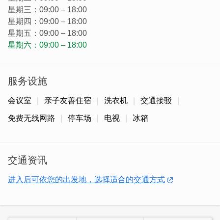
星期三：09:00 – 18:00
星期四：09:00 – 18:00
星期五：09:00 – 18:00
星期六：09:00 – 18:00
服务设施
会议室
亲子友善住宿
洗衣机
交通接驳
免费无线网路
停车场
电视
冰箱
旅馆重点空间之一 - 大厅，房客们回到民宿後，常在此交
流、谈心聊天，感受在金门相遇的缘分，彼此互换旅游情报
蹦出新玩法！若是较害羞的朋友，也有单人座椅区可使用，
交通资讯
在这写个明信片寄给亲友，或放松阅读都很合适~
进入后可依您的出发地，选择适合的交通方式