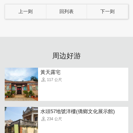
上一则
回列表
下一则
在这里您可以感受闽式老屋之优美，享用在地特色早点、全
新装修舒适温暖的房间，享受金门惬意的午後阳光、夜游观
周边好游
星水头。
黃天露宅
117 公尺
水頭57地號洋樓(僑鄉文化展示館)
234 公尺