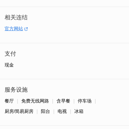
相关连结
官方网站
支付
现金
小陈故事是由专业师傅将近坍塌的古厝，花费约三年时间细
心整修改建，才变成现在精美又特别的古厝民宿。
服务设施
餐厅
免费无线网路
含早餐
停车场
厨房/简易厨房
阳台
电视
冰箱