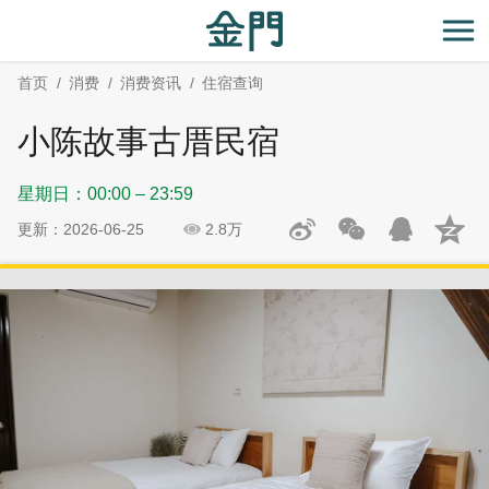
:::
跳
跳
到
过
开
主
社
首页
消费
消费资讯
住宿查询
要
群
内
分
小陈故事古厝民宿
容
享
区
星期日：00:00 – 23:59
块
更新：2026-06-25
2.8万