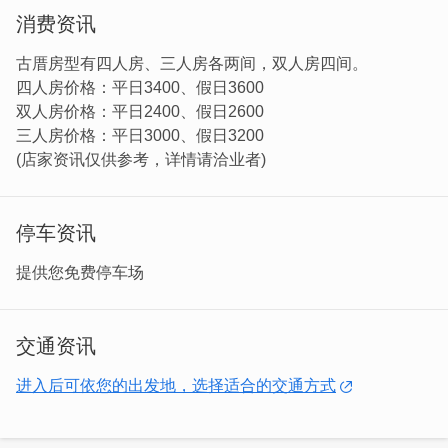
消费资讯
古厝房型有四人房、三人房各两间，双人房四间。
四人房价格：平日3400、假日3600
双人房价格：平日2400、假日2600
三人房价格：平日3000、假日3200
(店家资讯仅供参考，详情请洽业者)
地点位於门县金城镇前水头，属於国家公园，拥有许多特色
闽南式建筑，也有许多观光景点，更重要的是这里的生活机
停车资讯
能相当好，想要觅食或是便利商都相当便利。这对於重视便
利性的旅人来说，是相当好的住宿选择。
提供您免费停车场
交通资讯
进入后可依您的出发地，选择适合的交通方式