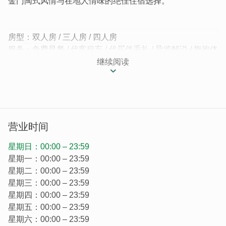
金门闽式风情与在地人情味的绝佳住宿选择。
房型：双人房 / 三人房 / 四人房
服务：免费早餐 / 代客租车 / 代买伴手礼 / 导览解说 / 旗袍体
验
继续阅读
小陈故事古厝馆位於金门水头聚落，由父亲将村落百年古厝
修建而成，拥有闽南传统二落大厝和护龙。我们民宿於
2020年完工，并於同年9月申请民宿证照。保持着闽南式建
筑的外观，搭配着新式的床、卫浴及其他设备，让您能住得
营业时间
舒适外，也能体验闽南式建筑的古色古香。古厝包含两落、
左护龙以及左前护龙。
星期日：00:00 – 23:59
星期一：00:00 – 23:59
星期二：00:00 – 23:59
星期三：00:00 – 23:59
星期四：00:00 – 23:59
星期五：00:00 – 23:59
星期六：00:00 – 23:59