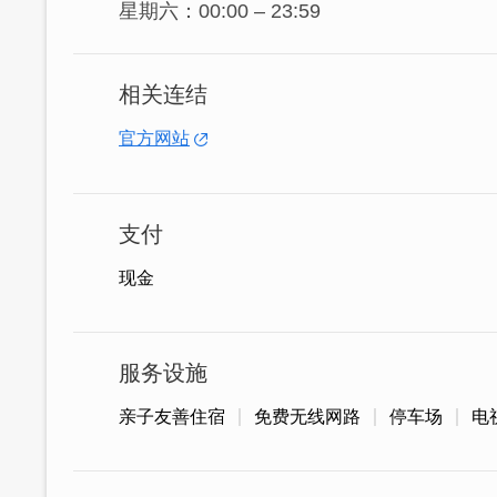
星期六：00:00 – 23:59
相关连结
官方网站
支付
现金
服务设施
亲子友善住宿
免费无线网路
停车场
电
别致的外观在蓝天白云与绿意盎然的庭园
悠然惬意的气息，傍晚还能在此欣赏夕阳