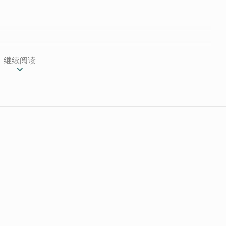
继续阅读
，距离金城闹区约五分钟即可抵达，民宿有着闹中取
公园、琼林聚落、古宁头、总兵署及後浦16艺文特区
程，便捷的交通是旅人住宿的最佳选择。