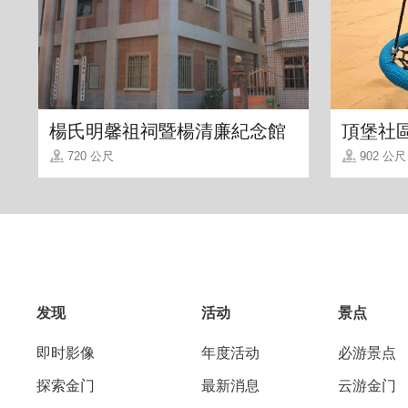
民宿内提供二至三人套房，也贴心地规划
其蓝为主题散发着快乐、幸福的味道，简
铺呵护宠爱旅人，您只需带着简单的行囊，
楊氏明馨祖祠暨楊清廉紀念館
頂堡社
境里，慵懒地度过难得的假期时光。
720 公尺
902 公尺
发现
活动
景点
即时影像
年度活动
必游景点
探索金门
最新消息
云游金门