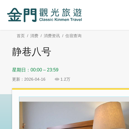
:::
跳
跳
到
过
主
社
要
群
内
分
:::
首页
消费
消费资讯
住宿查询
容
享
区
静巷八号
块
星期日：00:00 – 23:59
更新：2026-04-16
1.2万