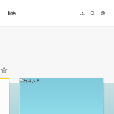
指南
网站导览
全文检索
langu
繁體中文
English
日本語
한국어
:::