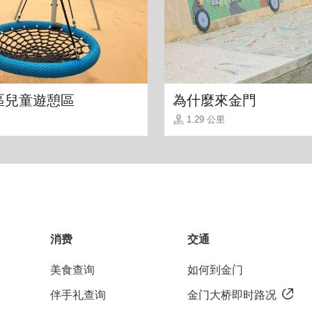
了两单床式房型让旅人拥有更多自在空间；空间以土耳
约的布置勾勒出无拘的自在，房内也准备了舒适柔软床
便能在「金门民宿‧静巷八号民宿」这静谧舒适的环
區兒童遊憩區
為什麼來金門
1.29 公里
消费
交通
美食查询
如何到金门
伴手礼查询
金门大桥即时路况