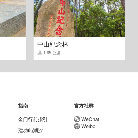
中山紀念林
1.65 公里
指南
官方社群
金门行前指引
WeChat
Weibo
建功屿潮汐