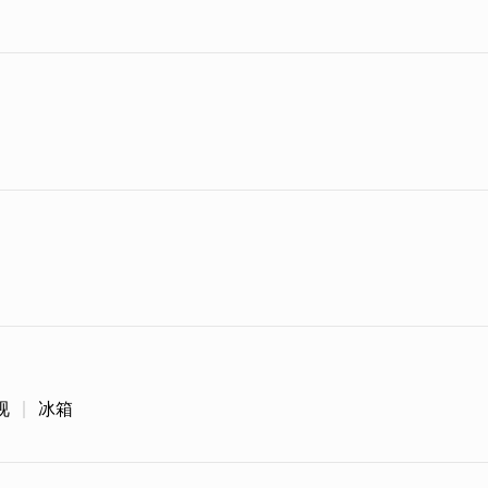
视
冰箱
衬托下，显得气质优雅，周边的田园景色也让环境更添
西下的浪漫美景，让到来的旅人感到无比的放松，将平