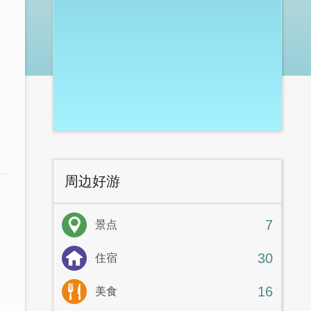
周边好游
7
景点
30
住宿
16
美食