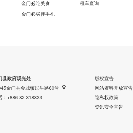
金门必吃美食
租车查询
金门必买伴手礼
们预约您所喜欢的房间，和我们一同分享在金门的美好
门县政府观光处
版权宣告
9345金门县金城镇民生路60号
网站资料开放宣告
话
：+886-82-318823
隐私权政策
资讯安全宣告