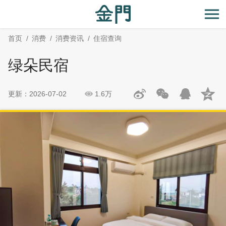
:::
跳
跳
到
过
开
主
社
首页
消费
消费资讯
住宿查询
要
群
内
分
绿朵民宿
容
享
区
块
更新：2026-07-02
1.6万