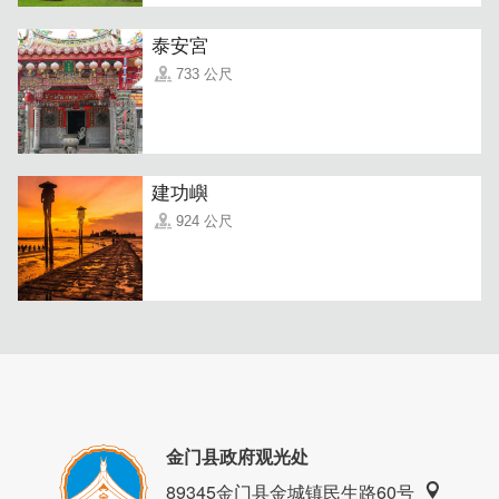
泰安宮
733 公尺
餐厅与厨房风格简约时尚。
建功嶼
924 公尺
金门县政府观光处
89345金门县金城镇民生路60号