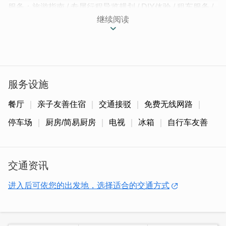
服务：旅游指南 / 专属行程导览规划 / DIY体验 / 租车服务 /
机场码头接驳
继续阅读
绿朵民宿位於金城夏墅，周遭邻近金门摩西分海之称的建功
屿非常近，晚上到海边是最棒的行程。离金城市区骑机车不
用五分钟，交通相当便利。
服务设施
餐厅
亲子友善住宿
交通接驳
免费无线网路
停车场
厨房/简易厨房
电视
冰箱
自行车友善
交通资讯
进入后可依您的出发地，选择适合的交通方式