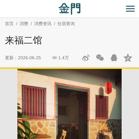
:::
跳
跳
到
过
开
主
社
首页
消费
消费资讯
住宿查询
要
群
内
分
来福二馆
容
享
区
块
更新：2026-06-25
1.4万