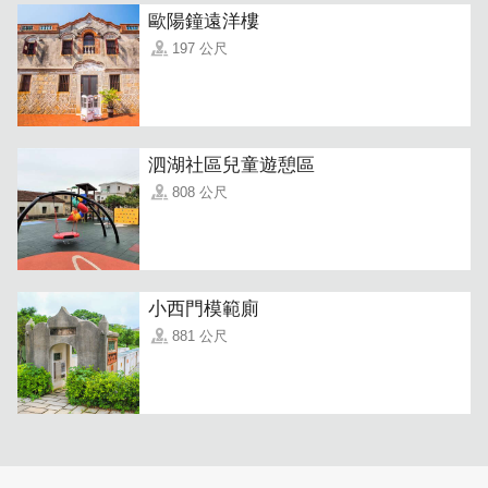
歐陽鐘遠洋樓
197 公尺
泗湖社區兒童遊憩區
808 公尺
小西門模範廁
881 公尺