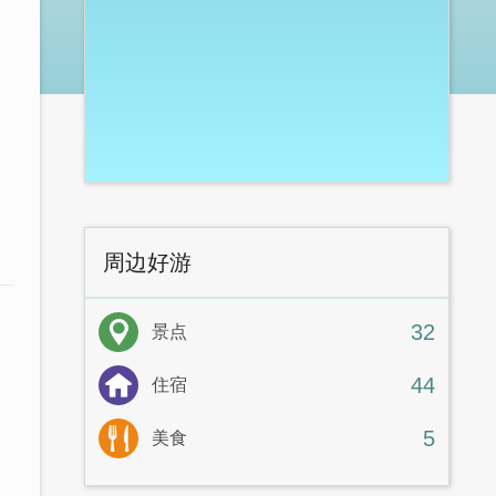
周边好游
32
景点
44
住宿
5
美食