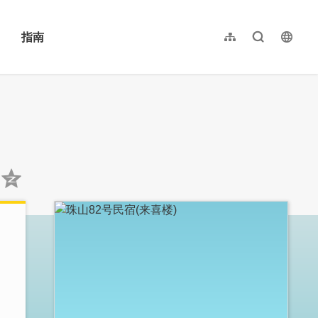
指南
网站导览
全文检索
langu
繁體中文
English
日本語
한국어
:::