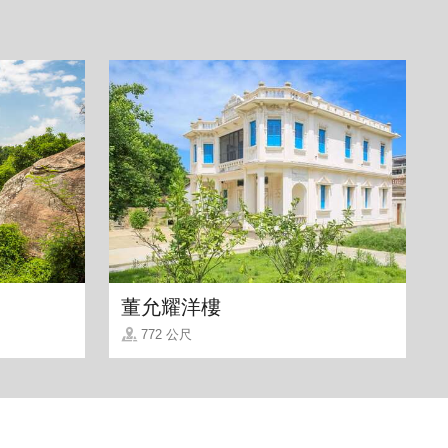
董允耀洋樓
772 公尺