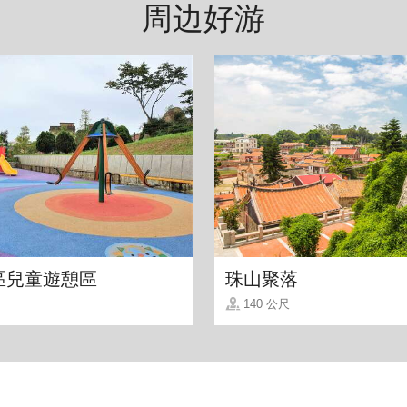
周边好游
喜楼」，取来者喜之及来者赐喜之意；英文名 Lexis
區兒童遊憩區
珠山聚落
140 公尺