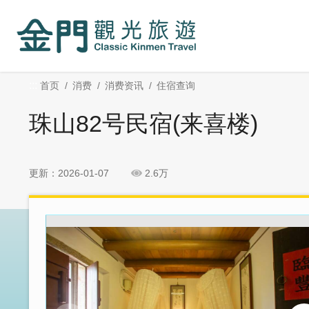
:::
跳
跳
到
过
主
社
要
群
内
分
:::
首页
消费
消费资讯
住宿查询
容
享
区
珠山82号民宿(来喜楼)
块
更新：2026-01-07
2.6万