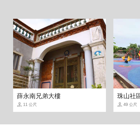
2010年由王秋桂先生获得经营权，命名「来
Inn，带有学究味道。
薛永南兄弟大樓
珠山社
11 公尺
49 公尺