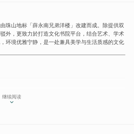
，由珠山地标「薛永南兄弟洋楼」改建而成。除提供双
接驳外，更致力於打造文化书院平台，结合艺术、学术
色，环境优雅宁静，是一处兼具美学与生活质感的文化
城镇珠山传统聚落82号，民宿所在的薛永南兄弟洋
继续阅读
山的地标建筑。