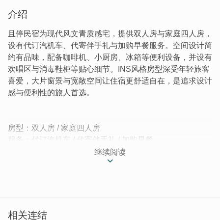
介绍
且停民宿为现代风文青质感宅，提供双人房与家庭四人房，
设有代订汽机车、代寄伴手礼与加购早餐服务。空间设计简
约有品味，配备咖啡机、小厨房、冰箱等便利设备，并设有
欢唱区与消毒鞋柜等贴心细节。INS风格房型深受年轻旅客
喜爱，大片窗景与宽敞空间让住宿更舒适自在，是追求设计
感与便利性的旅人首选。
房型：双人房 / 家庭四人房
服务：代订汽机车 / 代寄伴手礼 / 加购早餐
继续阅读
│文青质感宅，入住品味空间│
来金门，感受人文之旅，古厝民宿之外，也有不少现代风民
宿，但这麽有设计感的你看过了吗？诺大空间里摆放多种独
具风格的家俱，相互点缀。通透的空间感与方便的科技小道
具可使用，让人好喜欢！暂且停下脚步，用心感受美好。
相关连结