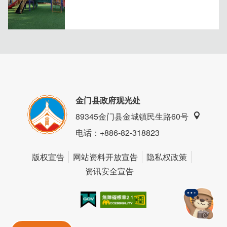
金门县政府观光处
89345金门县金城镇民生路60号
电话
：+886-82-318823
「家庭房」
干净舒爽的黑白配色，搭配窗外的树林实在好美！入住的你
版权宣告
网站资料开放宣告
隐私权政策
别忘了转开百叶窗帘，让阳光照耀房间、欣赏一望无际的辽
资讯安全宣告
阔风景。舒适床组与足够大的空间，一家人入住也能自在活
动，不怕拥挤~
我的e政府
无障碍AA
金門旅遊神