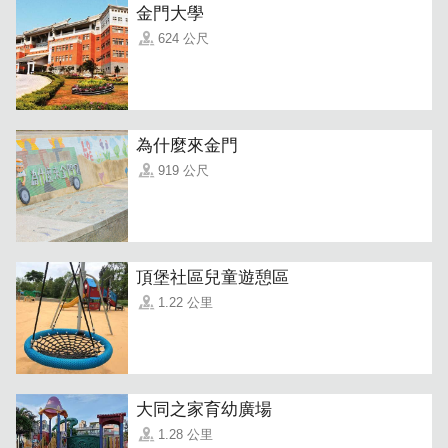
金門大學
624 公尺
為什麼來金門
919 公尺
頂堡社區兒童遊憩區
「景观双人房」
房型大多以深受年轻世代喜爱的「INS风」呈现，整体简约
1.22 公里
但细看每个配件都有颇有设计感，主理人花了不少心思，将
各种元素搭配得宜。晴天时阳光能从大片窗框照进来，非常
舒服~
大同之家育幼廣場
1.28 公里