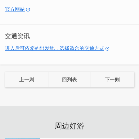
官方网站
交通资讯
进入后可依您的出发地，选择适合的交通方式
上一则
回列表
下一则
且停民宿房间位置分为两侧，明确标示就在交谊厅旁，空间
虽大但不怕迷路。公共空间有提供咖啡机、简单小厨房、冰
箱、快煮壶、茶包等，贴心的细节崭露无遗。
周边好游