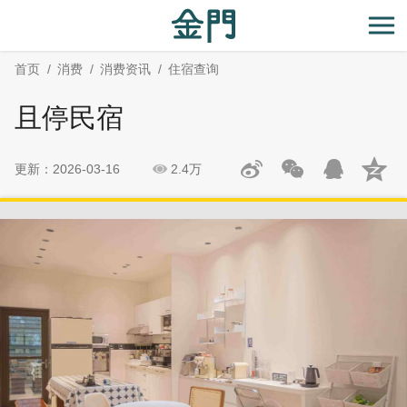
:::
跳
跳
到
过
开
主
社
首页
消费
消费资讯
住宿查询
要
群
内
分
且停民宿
容
享
区
块
更新：2026-03-16
2.4万