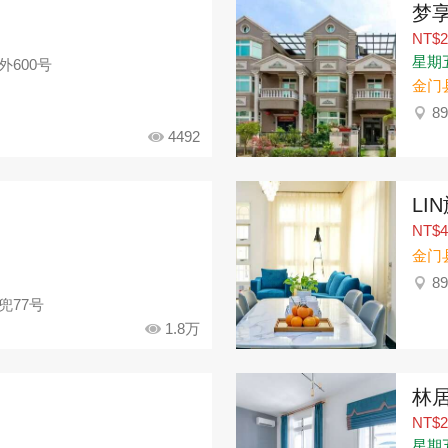
梦
NT$2
星期五：
外600号
金门
8
4492
LI
NT$4
金门
8
兜77号
1.8万
林
NT$2
星期五：