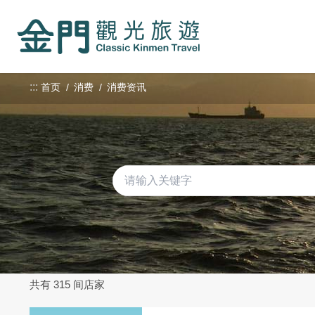
:::
跳
到
主
要
内
:::
首页
消费
消费资讯
容
区
块
共有 315 间店家