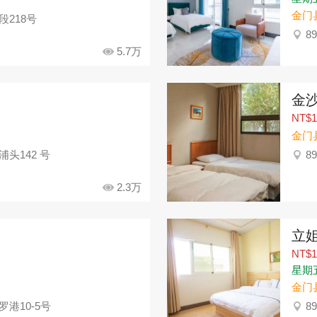
金门
段218号
8
5.7万
金
NT$1
金门
头142 号
8
2.3万
立
NT$1
星期五：
金门
港10-5号
8