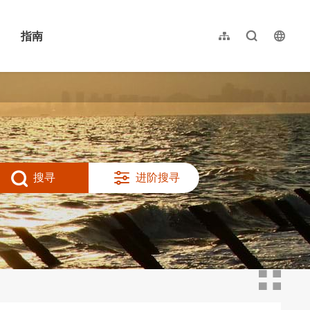
指南
网站导览
全文检索
langu
繁體中文
English
日本語
한국어
搜寻
进阶搜寻