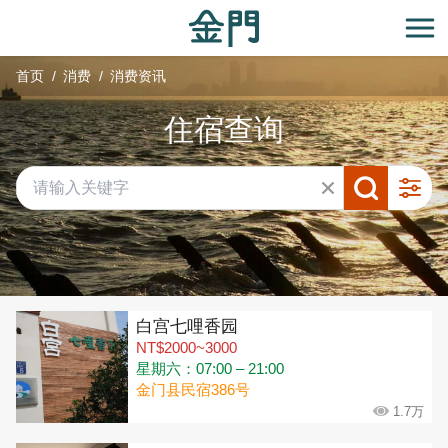
:::
跳
到
开
主
首页
消费
消费资讯
要
内
住宿查询
容
区
块
共有 315 间店家
白宫七哩香园
NT$2000~3000
星期六：07:00 – 21:00
金门县民宿386号
1.7万