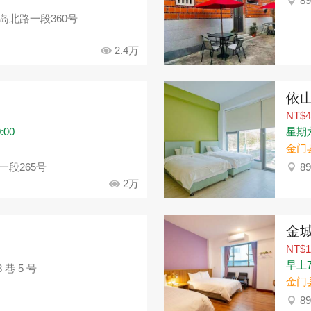
8
岛北路一段360号
2.4万
依
NT$4
:00
星期六：
金门
一段265号
8
2万
金
NT$1
早上7:
巷 5 号
金门
8