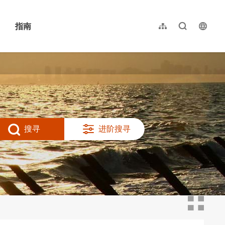
指南
网站导览
全文检索
langu
繁體中文
English
日本語
한국어
搜寻
进阶搜寻