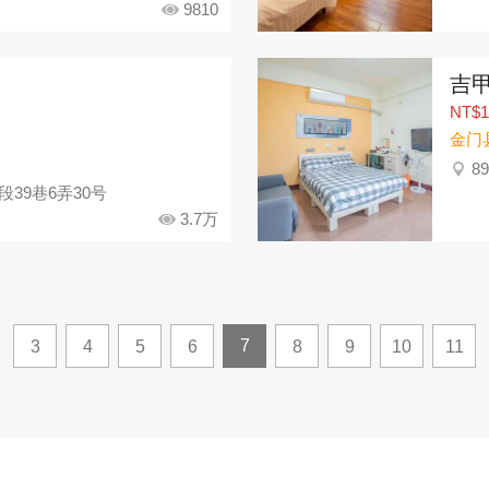
9810
吉
NT$1
金门
8
39巷6弄30号
3.7万
7
3
4
5
6
8
9
10
11