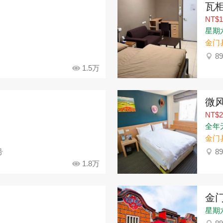
瓦
NT$1
星期六：
金门
8
1.5万
微
NT$2
全年
金门
号
8
1.8万
金门
星期六：