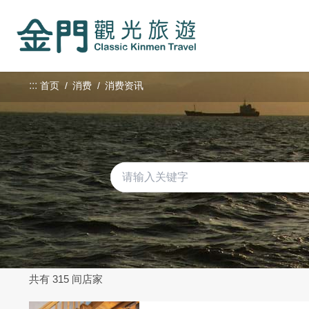
:::
跳
到
主
要
内
:::
首页
消费
消费资讯
容
区
块
共有 315 间店家