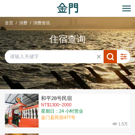
:::
跳
到
开
主
首页
消费
消费资讯
要
内
住宿查询
容
区
块
共有 315 间店家
和平28号民宿
NT$1300~2000
星期日：24 小时营业
金门县民宿477号
1.5万