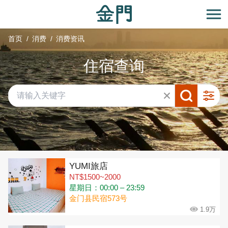
:::
跳
到
开
主
首页
消费
消费资讯
要
内
住宿查询
容
区
块
共有 315 间店家
YUMI旅店
NT$1500~2000
星期日：00:00 – 23:59
金门县民宿573号
1.9万