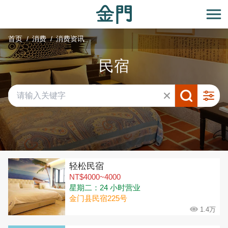
:::
跳
到
开
主
首页
消费
消费资讯
要
内
民宿
容
区
块
共有 292 间店家
轻松民宿
NT$4000~4000
星期二：24 小时营业
金门县民宿225号
1.4万