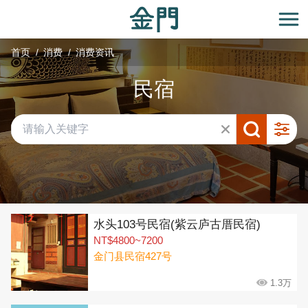
:::
跳
到
开
主
首页
消费
消费资讯
要
内
民宿
容
区
块
共有 292 间店家
水头103号民宿(紫云庐古厝民宿)
NT$4800~7200
金门县民宿427号
1.3万