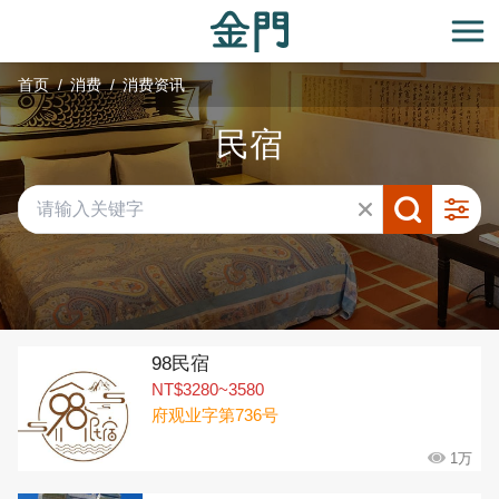
:::
跳
到
开
主
首页
消费
消费资讯
要
内
民宿
容
区
块
共有 292 间店家
98民宿
NT$3280~3580
府观业字第736号
1万