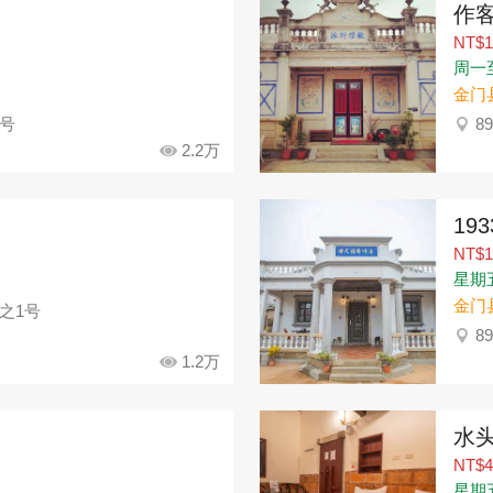
作
NT$1
周一至
金门
9号
8
2.2万
19
NT$1
星期
金门
之1号
8
1.2万
水
NT$4
星期五：