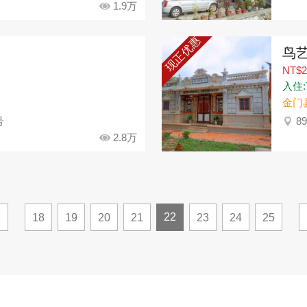
1.9万
现正优惠
鸟
NT$2
入住:
金门
号
8
2.8万
22
18
19
20
21
23
24
25