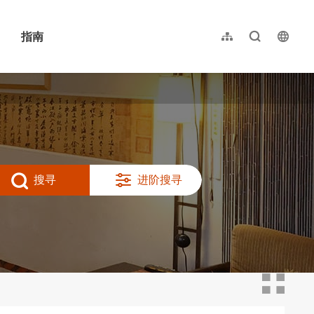
指南
网站导览
全文检索
langu
繁體中文
English
日本語
한국어
搜寻
进阶搜寻