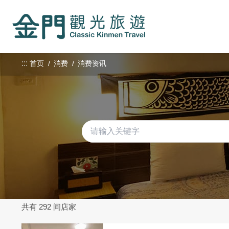
:::
跳
到
主
要
内
:::
首页
消费
消费资讯
容
区
块
共有 292 间店家