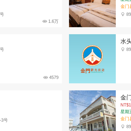
金门
5号
8
1.6万
水头
3号
8
4579
金
NT$1
星期五：
金门
-3号
8