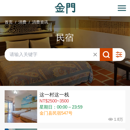
:::
跳
到
开
主
首页
消费
消费资讯
要
内
民宿
容
区
块
共有 292 间店家
这一村这一栈
NT$2500~3500
星期日：00:00 – 23:59
金门县民宿547号
1.8万