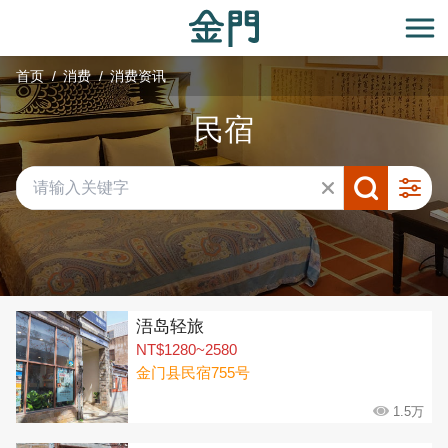
:::
跳
到
开
主
首页
消费
消费资讯
要
内
民宿
容
区
块
共有 292 间店家
浯岛轻旅
NT$1280~2580
金门县民宿755号
1.5万