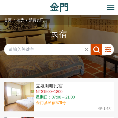
:::
跳
到
开
主
首页
消费
消费资讯
要
内
民宿
容
区
块
共有 292 间店家
立姐咖啡民宿
NT$1500~1800
星期日：07:00 – 21:00
金门县民宿576号
1.4万