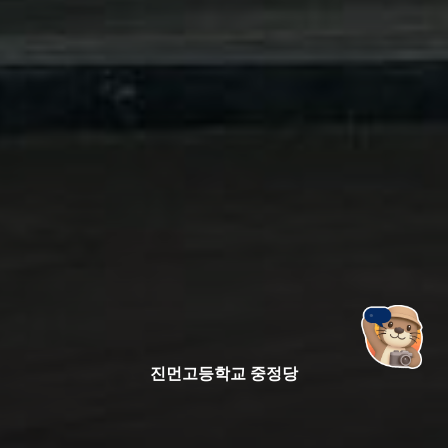
진먼고등학교 중정당
金門旅遊神