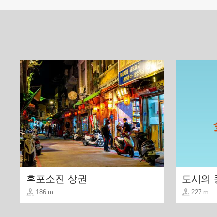
칭뚠 솨뉴궈(맑은 국물의 소고기탕)는 많
후포소진 상권
도시의 
186 m
227 m