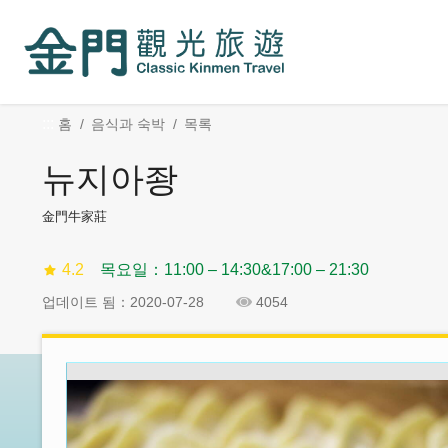
:::
주
Skip
요
Social
내
Block
용
섹
:::
홈
음식과 숙박
목록
션
으
뉴지아좡
로
이
金門牛家莊
동
4.2
목요일：11:00 – 14:30&17:00 – 21:30
업데이트 됨：2020-07-28
4054