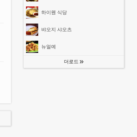
하이웬 식당
뱌오지 샤오츠
뉴얼예
더로드