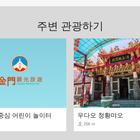
주변 관광하기
은 단체여행객들이 꼭 주문하는 메뉴입니다.
중심 어린이 놀이터
우다오 청황먀오
266 m