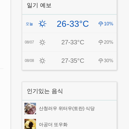
일기 예보
26-33°C
10%
오늘
27-33°C
20%
08/07
27-35°C
30%
08/08
인기있는 음식
산청러우 위터우(토란) 식당
아공더 또우화