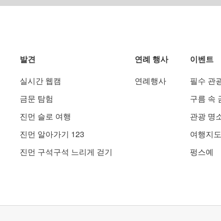
발견
연례 행사
이벤트
실시간 웹캠
연례행사
필수 관
금문 탐험
구름 속 
진먼 슬로 여행
관광 명
진먼 알아가기 123
여행지
진먼 구석구석 느리게 걷기
펑스예
홍샤오 뉴진도 상당히 인기있는 추천메뉴중