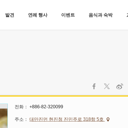
발견
연례 행사
이벤트
음식과 숙박
전화
+886-82-320099
주소
대만진먼 현진청 진민주로 318항 5호