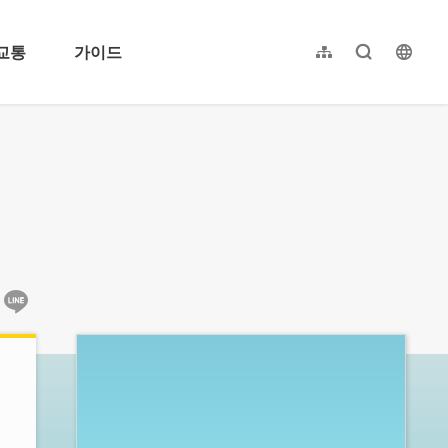
교통
가이드
사이트 맵
전체 텍스트
langu
繁體中文
简体中文
English
日本語
:::