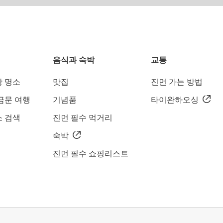
음식과 숙박
교통
광 명소
맛집
진먼 가는 방법
금문 여행
기념품
타이완하오싱
소 검색
진먼 필수 먹거리
도
숙박
진먼 필수 쇼핑리스트
 하나로 꼭 먹어봐야 할 요리입니다.