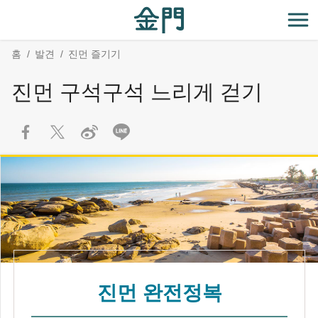
:::
주
Skip
요
Social
開
내
Block
홈
발견
진먼 즐기기
용
섹
진먼 구석구석 느리게 걷기
션
으
로
이
동
진먼 완전정복