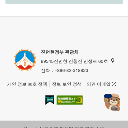
진먼현정부 관광처
89345진먼현 진청진 민성로 60호
전화
：+886-82-318823
개인 정보 보호 정책
정보 보안 정책
의견 이메일
我的e政府
無障礙AA
金門旅遊神