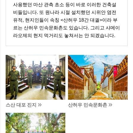
사용했던 마산 관측 초소 등이 바로 이러한 건축설
비들입니다. 또 원나라 시절 설치했던 시위안 염전
유적, 현지인들이 속칭 <산허우 18간 대궐>이라 부
르는 산허우 민속문화촌도 있습니다. 그리고 샤메이
라오제의 현지 먹거리도 놓쳐서는 안 되겠습니다.
스산 대포 진지
산허우 민속문화촌