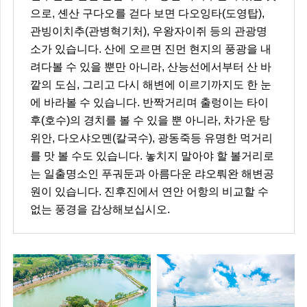
으로, 셴산 구다오를 걷다 보면 다오잉타(도영탑),
관빙이치추(관병혁기처), 우왕자이쥐 등의 관광명
소가 있습니다. 산에 오르면 진먼 현지의 풍광을 내
려다볼 수 있을 뿐만 아니라, 산능선에서부터 산 바
깥의 도심, 그리고 다시 해변에 이르기까지도 한 눈
에 바라볼 수 있습니다. 반짝거리며 출렁이는 타이
후(호수)의 경치를 볼 수 있을 뿐 아니라, 차가운 탕
위안, 다오샤오몐(칼국수), 광동죽등 유명한 먹거리
를 맛 볼 수도 있습니다. 놓치지 말아야 할 볼거리로
는 일출명소인 푸궈둔과 아름다운 랴오뤄완 해변공
원이 있습니다. 진후진에서 연안 어항의 비교할 수
없는 풍경을 감상해보십시오.