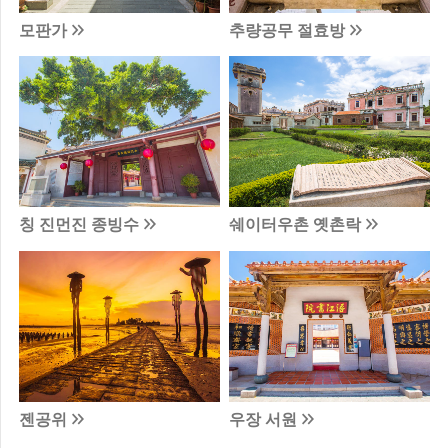
모판가
추량공무 절효방
칭 진먼진 종빙수
쉐이터우촌 옛촌락
젠공위
우장 서원