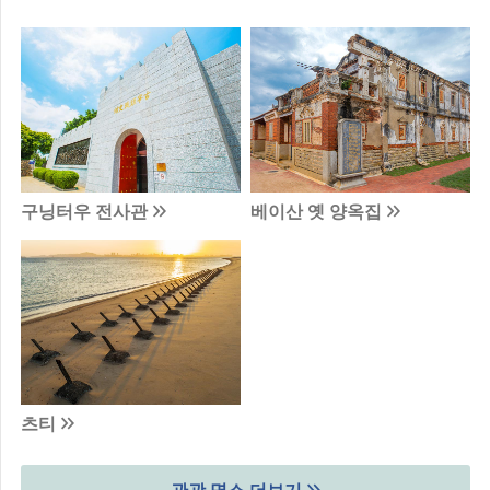
구닝터우 전사관
베이산 옛 양옥집
츠티