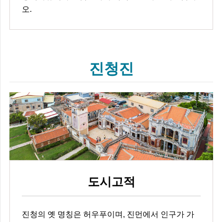
오.
진청진
도시고적
진청의 옛 명칭은 허우푸이며, 진먼에서 인구가 가