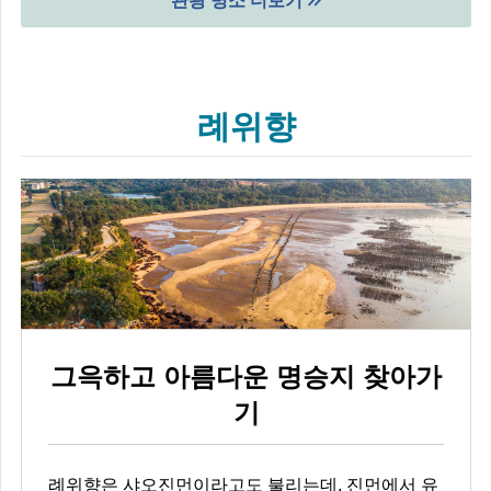
관광 명소 더보기
례위향
그윽하고 아름다운 명승지 찾아가
기
례위향은 샤오진먼이라고도 불리는데, 진먼에서 유