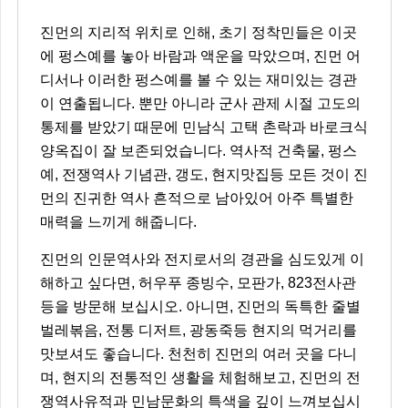
진먼의 지리적 위치로 인해, 초기 정착민들은 이곳
에 펑스예를 놓아 바람과 액운을 막았으며, 진먼 어
디서나 이러한 펑스예를 볼 수 있는 재미있는 경관
이 연출됩니다. 뿐만 아니라 군사 관제 시절 고도의
통제를 받았기 때문에 민남식 고택 촌락과 바로크식
양옥집이 잘 보존되었습니다. 역사적 건축물, 펑스
예, 전쟁역사 기념관, 갱도, 현지맛집등 모든 것이 진
먼의 진귀한 역사 흔적으로 남아있어 아주 특별한
매력을 느끼게 해줍니다.
진먼의 인문역사와 전지로서의 경관을 심도있게 이
해하고 싶다면, 허우푸 종빙수, 모판가, 823전사관
등을 방문해 보십시오. 아니면, 진먼의 독특한 줄별
벌레볶음, 전통 디저트, 광동죽등 현지의 먹거리를
맛보셔도 좋습니다. 천천히 진먼의 여러 곳을 다니
며, 현지의 전통적인 생활을 체험해보고, 진먼의 전
쟁역사유적과 민남문화의 특색을 깊이 느껴보십시