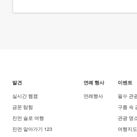
발견
연례 행사
이벤트
실시간 웹캠
연례행사
필수 관
금문 탐험
구름 속 
진먼 슬로 여행
관광 명
진먼 알아가기 123
여행지