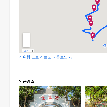
례위향 도로 경로도 다운로드
인근명소