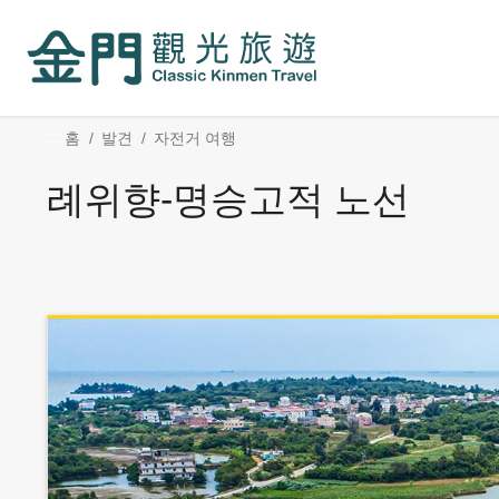
:::
주
Skip
요
Social
내
Block
용
섹
:::
홈
발견
자전거 여행
션
으
례위향-명승고적 노선
로
이
동