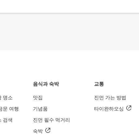
음식과 숙박
교통
광 명소
맛집
진먼 가는 방법
금문 여행
기념품
타이완하오싱
소 검색
진먼 필수 먹거리
도
숙박