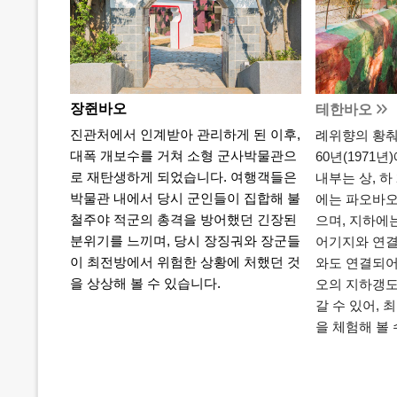
장쥔바오
테한바오
진관처에서 인계받아 관리하게 된 이후,
례위향의 황춰
대폭 개보수를 거쳐 소형 군사박물관으
60년(1971
로 재탄생하게 되었습니다. 여행객들은
내부는 상, 하
박물관 내에서 당시 군인들이 집합해 불
에는 파오바오
철주야 적군의 총격을 방어했던 긴장된
으며, 지하에
분위기를 느끼며, 당시 장징궈와 장군들
어기지와 연결
이 최전방에서 위험한 상황에 처했던 것
와도 연결되어
을 상상해 볼 수 있습니다.
오의 지하갱
갈 수 있어,
을 체험해 볼 