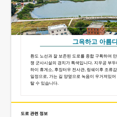
그윽하고 아름다
환도 노선과 잘 보존된 도로를 종합 구획하여 만들
쟁 군사시설의 경치가 특색입니다. 지우공 부두에
하이 휴게소, 후징터우 전사관, 링쉐이후 조류
일정으로, 가는 길 양옆으로 녹음이 우거져있어
탈 수 있습니다.
도로 관련 정보