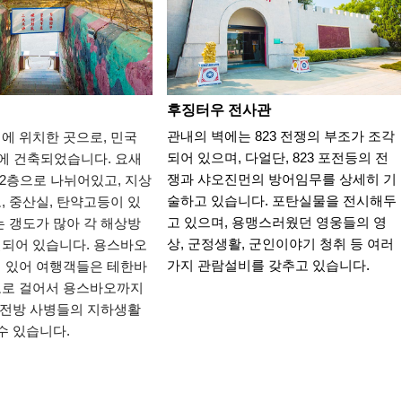
후징터우 전사관
관내의 벽에는 823 전쟁의 부조가 조각
에 위치한 곳으로, 민국
되어 있으며, 다얼단, 823 포전등의 전
년)에 건축되었습니다. 요새
쟁과 샤오진먼의 방어임무를 상세히 기
 2층으로 나뉘어있고, 지상
술하고 있습니다. 포탄실물을 전시해두
, 중산실, 탄약고등이 있
고 있으며, 용맹스러웠던 영웅들의 영
는 갱도가 많아 각 해상방
상, 군정생활, 군인이야기 청취 등 여러
되어 있습니다. 용스바오
가지 관람설비를 갖추고 있습니다.
 있어 여행객들은 테한바
도로 걸어서 용스바오까지
 최전방 사병들의 지하생활
수 있습니다.