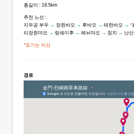
총길이 : 18.5km
추천 노선 :
지우공 부두
→
장쥔바오
→
후바오
→
테한바오
→
*
리장쥔먀오
→
링쉐이후
→
례뉘먀오
→
칭치
→
난산
*표기는 지선
경로