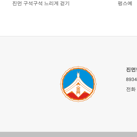
진먼 구석구석 느리게 걷기
펑스예
진먼
893
전화