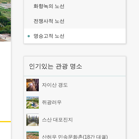
화향녹의 노선
전쟁사적 노선
명승고적 노선
인기있는 관광 명소
자이산 갱도
쥐광러우
스산 대포진지
산허우 민속문화촌(18간 대궐)