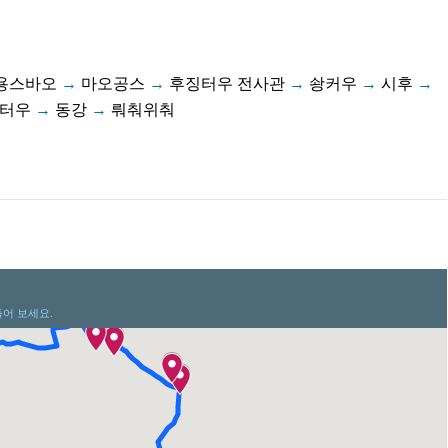
용스바오
→
마오공스
→
후징터우 전사관
→
솽커우
→
시후
→
터우
→
동강
→
뤄춰위춰