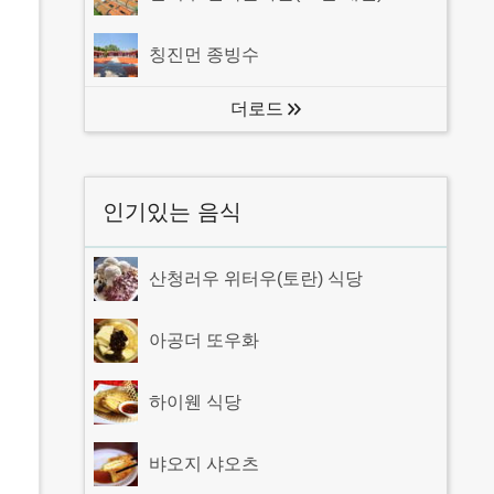
칭진먼 종빙수
더로드
인기있는 음식
산청러우 위터우(토란) 식당
아공더 또우화
하이웬 식당
뱌오지 샤오츠