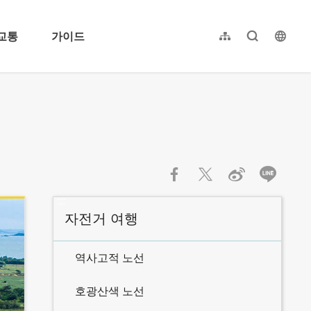
교통
가이드
사이트 맵
전체 텍스트
langu
繁體中文
简体中文
English
日本語
:::
자전거 여행
역사고적 노선
호광산색 노선