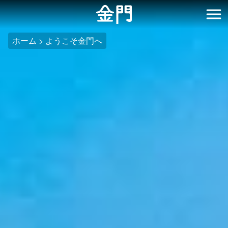
:::
メ
イ
開
ン
ホーム
ようこそ金門へ
コ
ン
テ
ン
ツ
セ
ク
シ
ョ
ン
に
行
く